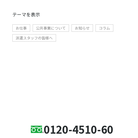
テーマ
を表示
お仕事
公共事業について
お知らせ
コラム
派遣スタッフの皆様へ
Contact
人、島、世界へ、次の幸せを生み出す原
動力になる
0120-4510-60