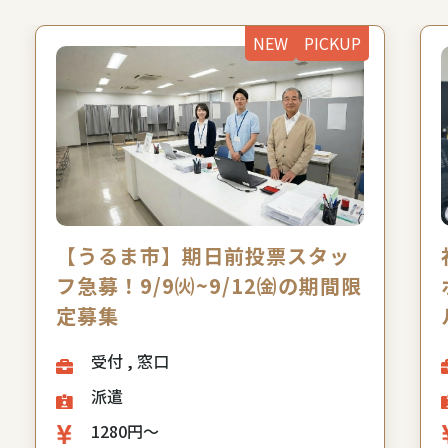
NEW
PICKUP
【うるま市】期日前投票スタッ
フ急募！9/9㈫~9/12㈮の期間限
定募集
受付 , 窓口
派遣
1280円～