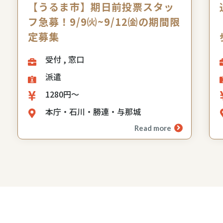
【うるま市】期日前投票スタッ
フ急募！9/9㈫~9/12㈮の期間限
定募集
受付 , 窓口
派遣
1280円～
本庁・石川・勝連・与那城
Read more