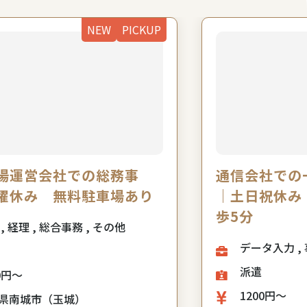
NEW
PICKUP
場運営会社での総務事
通信会社での
曜休み 無料駐車場あり
｜土日祝休み
歩5分
事務 , 経理 , 総合事務 , その他
デ
派遣
0円～
1200円～
県南城市（玉城）