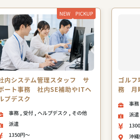
NEW
PICKUP
社内システム管理スタッフ サ
ゴルフ
ポート事務 社内SE補助やITヘ
務 月
ルプデスク
事務 , 受付 , ヘルプデスク , その他
派遣
派遣
130
1350円～
沖縄