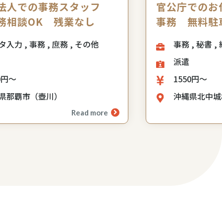
法人での事務スタッフ
官公庁でのお
務相談OK 残業なし
事務 無料駐
データ入力 , 事務 , 庶務 , その他
派遣
0円～
1550円～
県那覇市（壺川）
沖縄県北中城
Read more