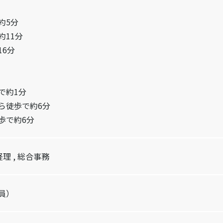
約5分
約11分
6分
で約1分
ら徒歩で約6分
歩で約6分
経理 , 総合事務
員）