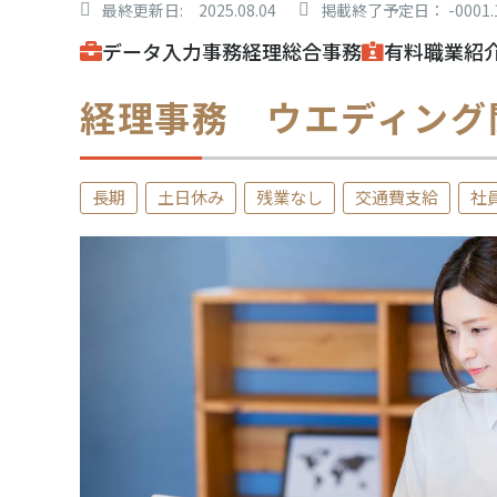
最終更新日: 2025.08.04
掲載終了予定日： -0001.1
データ入力
事務
経理
総合事務
有料職業紹
経理事務 ウエディング
長期
土日休み
残業なし
交通費支給
社