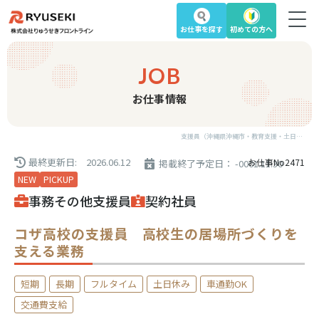
お仕事を
探す
初めての方へ
JOB
お仕事情報
支援員（沖縄県沖縄市・教育支援・土日祝休み・経験者歓迎・契約社員）｜沖縄の求人を探す
最終更新日: 2026.06.12
お仕事No2471
掲載終了予定日： -0001.11.30
NEW
PICKUP
事務
その他
支援員
契約社員
コザ高校の支援員 高校生の居場所づくりを
支える業務
短期
長期
フルタイム
土日休み
車通勤OK
交通費支給