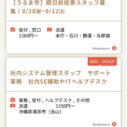
【うるま市】期日前投票スタッフ募
集！8/28㈮~9/12㈯
受付 , 窓口
派遣
1280円～
本庁・石川・勝連・与那城
Read more
NEW
PICKUP
社内システム管理スタッフ サポート
事務 社内SE補助やITヘルプデスク
事務 , 受付 , ヘルプデスク , その他
派遣
1350円～
沖縄県浦添市（当山）
Read more