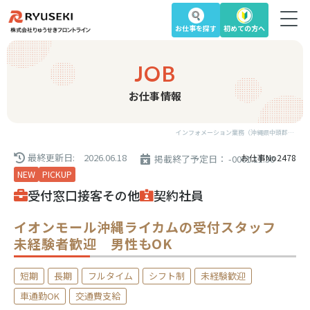
お仕事を
探す
初めての方へ
JOB
お仕事情報
インフォメーション業務（沖縄県中頭郡北中城村・未経験者歓迎・男性もOK・契約社員・派遣スタッフ求人）｜沖縄の求人を探す
最終更新日: 2026.06.18
お仕事No2478
掲載終了予定日： -0001.11.30
NEW
PICKUP
受付
窓口
接客
その他
契約社員
イオンモール沖縄ライカムの受付スタッフ
未経験者歓迎 男性もOK
短期
長期
フルタイム
シフト制
未経験歓迎
車通勤OK
交通費支給